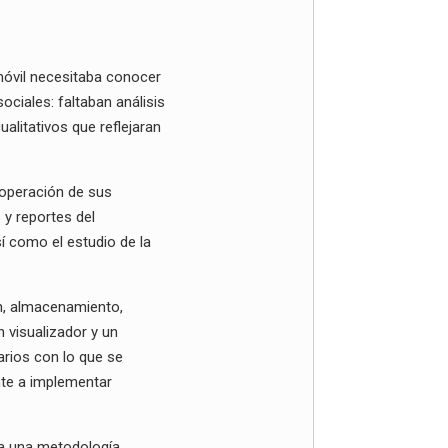
móvil necesitaba conocer
ciales: faltaban análisis
alitativos que reflejaran
y operación de sus
s y reportes del
í como el estudio de la
ón, almacenamiento,
un visualizador y un
rios con lo que se
nte a implementar
sa una metodología