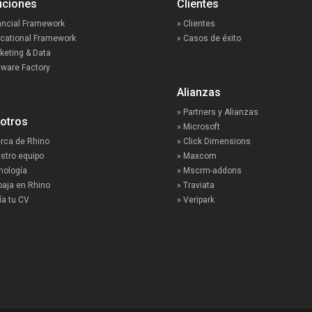
luciones
Clientes
ancial Framework
» Clientes
ucational Framework
» Casos de éxito
keting & Data
tware Factory
Alianzas
» Partners y Alianzas
osotros
» Microsoft
rca de Rhino
» Click Dimensions
stro equipo
» Maxcom
nología
» Mscrm-addons
baja en Rhino
» Traviata
ía tu CV
» Veripark