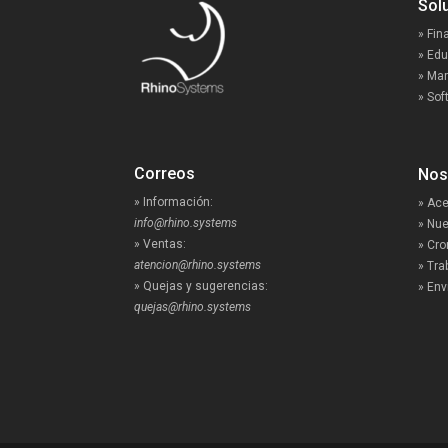
So
» Fin
» Ed
» Mar
» Sof
Correos
N
» Información:
» Ace
info@rhino.systems
» Nue
» Ventas:
» Cro
atencion@rhino.systems
» Tra
» Quejas y sugerencias:
» Env
quejas@rhino.systems