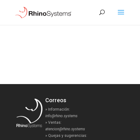
Correos
» Información:
info@rhino.systems
» Ventas:
atencion@rhino.systems
» Quejas y sugerencias: